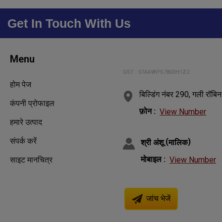
Get In Touch With Us
Menu
GST : 07AAWPS7803H1Z2
होम पेज
बिल्डिंग नंबर 290, गली रॉबिन
कंपनी प्रोफाइल
फ़ोन :
View Number
हमारे उत्पाद
संपर्क करें
(
)
श्री अंशू
मालिक
मोबाइल :
View Number
साइट मानचित्र
जांच भेजें